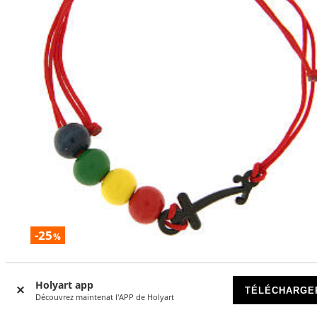
-25
%
Bracelet fil rouge grains bois colorés croix ancre noire End
Holyart app
DISPONIBLE
TÉLÉCHARGE
Découvrez maintenat l'APP de Holyart