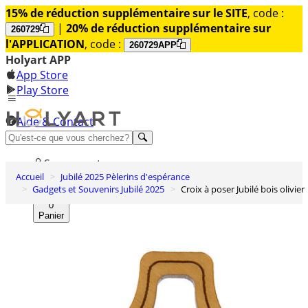
15% de réduction supplémentaire sur le SITE
, code :
|
20% de réduction supplémentaire sur
260729
l'APPLICATION
, code :
260729APP
Holyart APP
App Store
Play Store
Aide & Contact
Découvrez Premium
Se connecter
Accueil
Jubilé 2025 Pèlerins d'espérance
Liste des envies
Gadgets et Souvenirs Jubilé 2025
Croix à poser Jubilé bois olivier
0
Panier