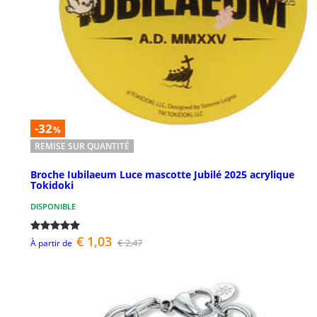
-32
%
REMISE SUR QUANTITÉ
Broche Iubilaeum Luce mascotte Jubilé 2025 acrylique
Tokidoki
DISPONIBLE
€ 1,03
€ 2,47
À partir de