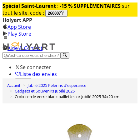
Spécial Saint-Laurent
:
-15 % SUPPLÉMENTAIRES
sur
tout le site, code :
260807
Holyart APP
App Store
Play Store
Aide & Contact
Découvrez Premium
Se connecter
Liste des envies
Accueil
Jubilé 2025 Pèlerins d'espérance
0
Gadgets et Souvenirs Jubilé 2025
Panier
Croix cercle verre blanc paillettes or Jubilé 2025 34x20 cm