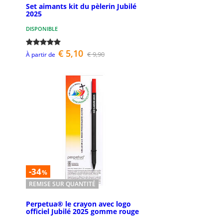
Set aimants kit du pèlerin Jubilé
2025
DISPONIBLE
€ 5,10
€ 9,90
À partir de
-34
%
REMISE SUR QUANTITÉ
Perpetua® le crayon avec logo
officiel Jubilé 2025 gomme rouge