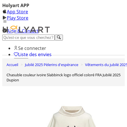
Holyart APP
App Store
Play Store
Aide & Contact
Découvrez Premium
Se connecter
Liste des envies
Accueil
Jubilé 2025 Pèlerins d'espérance
Vêtements du jubilé 202
0
Panier
Chasuble couleur ivoire Slabbinck logo officiel coloré FRA Jubilé 2025
Dupion