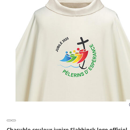
Chasuble couleur ivoire Slabbinck logo officiel