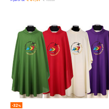
-32
%