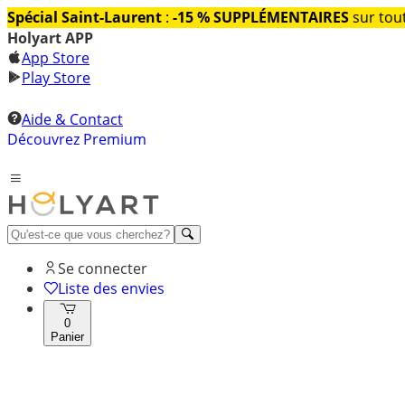
Spécial Saint-Laurent
:
-15 % SUPPLÉMENTAIRES
sur tout
Holyart APP
App Store
Play Store
Aide & Contact
Découvrez Premium
Se connecter
Liste des envies
0
Panier