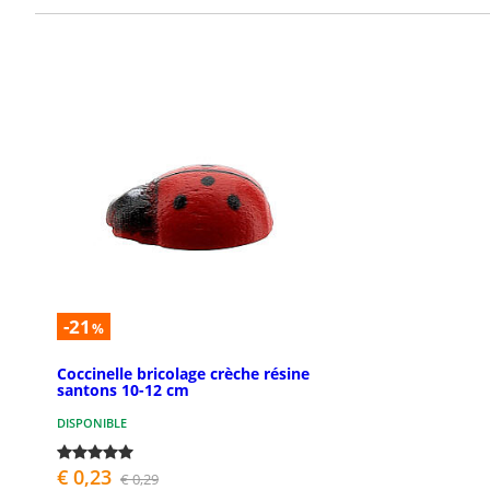
-21
%
Coccinelle bricolage crèche résine
santons 10-12 cm
DISPONIBLE
€ 0,23
€ 0,29