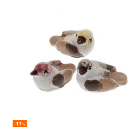
-17
%