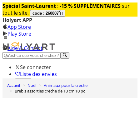
Spécial Saint-Laurent
:
-15 % SUPPLÉMENTAIRES
sur
tout le site,
code : 260807
Holyart APP
App Store
Play Store
Aide & Contact
Découvrez Premium
Se connecter
Liste des envies
Accueil
Noël
Animaux pour la crèche
0
Brebis assorties crèche de 10 cm 10 pc
Panier