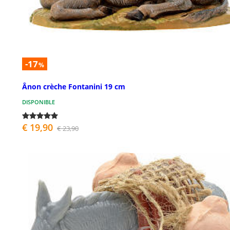
-17
%
Ânon crèche Fontanini 19 cm
DISPONIBLE
€ 19,90
€ 23,90