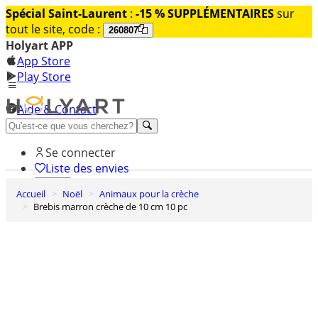
Spécial Saint-Laurent
:
-15 % SUPPLÉMENTAIRES
sur
tout le site, code :
260807
Holyart APP
App Store
Play Store
Aide & Contact
Découvrez Premium
Se connecter
Liste des envies
Accueil
Noël
Animaux pour la crèche
0
Brebis marron crèche de 10 cm 10 pc
Panier