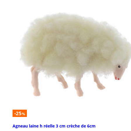
-25
%
Agneau laine h réelle 3 cm crèche de 6cm