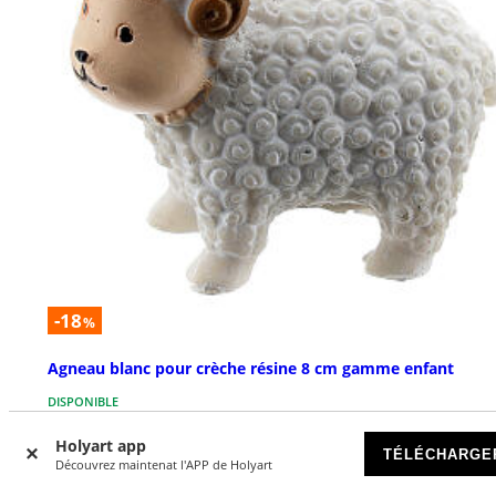
-18
%
Agneau blanc pour crèche résine 8 cm gamme enfant
DISPONIBLE
Holyart app
€ 2,29
TÉLÉCHARGE
€ 2,79
Découvrez maintenat l'APP de Holyart