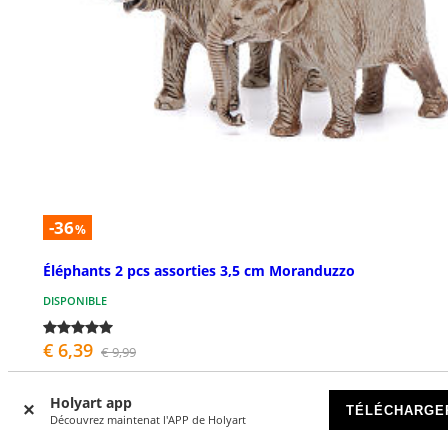
-36
%
Éléphants 2 pcs assorties 3,5 cm Moranduzzo
DISPONIBLE
€ 6,39
€ 9,99
Holyart app
TÉLÉCHARGE
Découvrez maintenat l'APP de Holyart