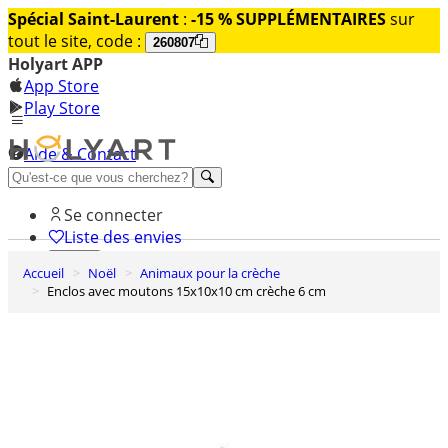
Spécial Saint-Laurent
:
-15 % SUPPLÉMENTAIRES
sur
tout le site, code :
260807
Holyart APP
App Store
Play Store
Aide & Contact
Découvrez Premium
Se connecter
Liste des envies
Accueil
Noël
Animaux pour la crèche
0
Enclos avec moutons 15x10x10 cm crèche 6 cm
Panier