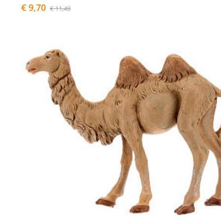
€ 9,70
€ 11,49