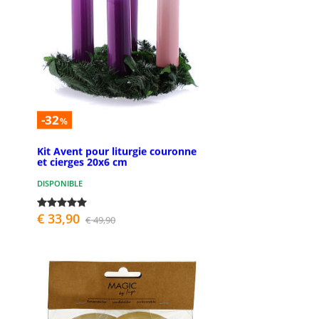
-32
%
Kit Avent pour liturgie couronne
et cierges 20x6 cm
DISPONIBLE
€ 33,90
€ 49,90