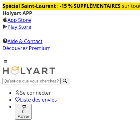
Spécial Saint-Laurent
:
-15 % SUPPLÉMENTAIRES
sur tout
Holyart APP
App Store
Play Store
Aide & Contact
Découvrez Premium
Se connecter
Liste des envies
0
Panier