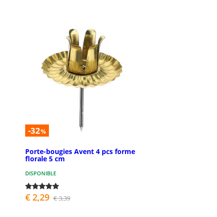
-32
%
Porte-bougies Avent 4 pcs forme
florale 5 cm
DISPONIBLE
€ 2,29
€ 3,39