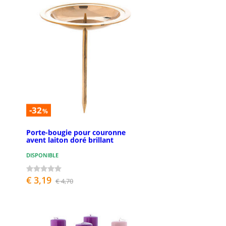
-32
%
Porte-bougie pour couronne
avent laiton doré brillant
DISPONIBLE
€ 3,19
€ 4,70