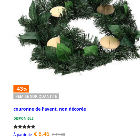
-43
%
REMISE SUR QUANTITÉ
couronne de l'avent, non décorée
DISPONIBLE
€ 8,46
€ 19,00
À partir de