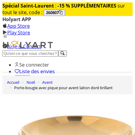
Spécial Saint-Laurent
:
-15 % SUPPLÉMENTAIRES
sur
tout le site, code :
260807
Holyart APP
App Store
Play Store
Aide & Contact
Découvrez Premium
Se connecter
Liste des envies
Accueil
Noël
Avent
0
Porte-bougie avec pique pour avent laiton doré brillant
Panier