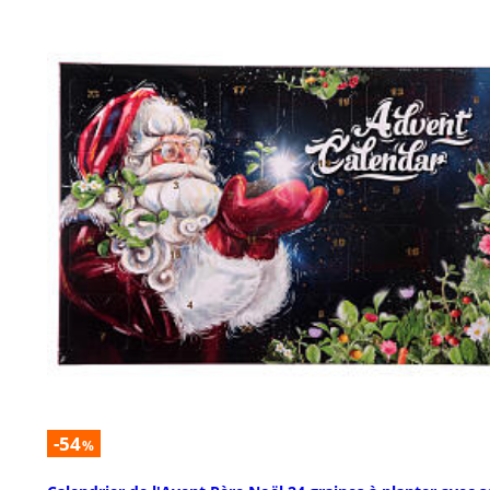
-54
%