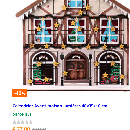
-40
%
Calendrier Avent maison lumières 40x35x10 cm
DISPONIBLE
€ 77,00
€ 129,00