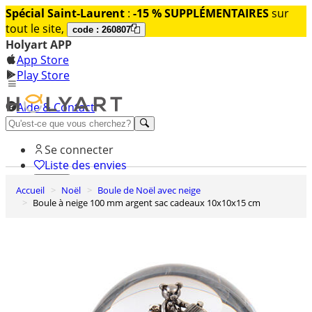
Spécial Saint-Laurent
:
-15 % SUPPLÉMENTAIRES
sur
tout le site,
code : 260807
Holyart APP
App Store
Play Store
Aide & Contact
Découvrez Premium
Se connecter
Liste des envies
Accueil
Noël
Boule de Noël avec neige
0
Boule à neige 100 mm argent sac cadeaux 10x10x15 cm
Panier