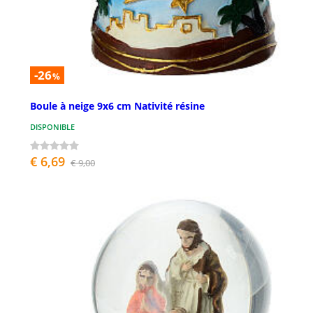
-26
%
Boule à neige 9x6 cm Nativité résine
DISPONIBLE
€ 6,69
€ 9,00