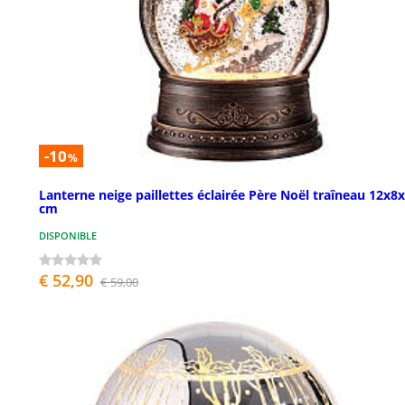
-10
%
Lanterne neige paillettes éclairée Père Noël traîneau 12x8
cm
DISPONIBLE
€ 52,90
€ 59,00