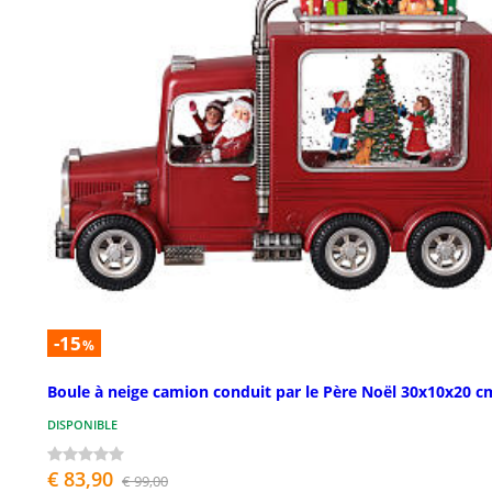
-15
%
Boule à neige camion conduit par le Père Noël 30x10x20 c
DISPONIBLE
€ 83,90
€ 99,00