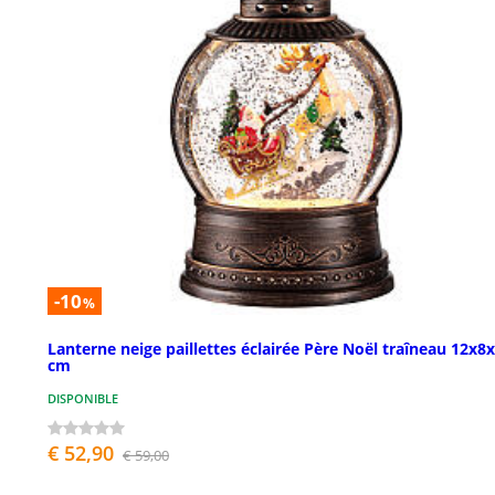
-10
%
Lanterne neige paillettes éclairée Père Noël traîneau 12x8
cm
DISPONIBLE
€ 52,90
€ 59,00