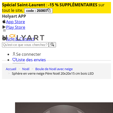
Spécial Saint-Laurent
:
-15 % SUPPLÉMENTAIRES
sur
tout le site,
code : 260807
Holyart APP
App Store
Play Store
Aide & Contact
Découvrez Premium
Se connecter
Liste des envies
Accueil
Noël
Boule de Noël avec neige
0
Sphère en verre neige Père Noël 20x20x15 cm bois LED
Panier