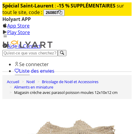
Spécial Saint-Laurent
:
-15 % SUPPLÉMENTAIRES
sur
tout le site, code :
260807
Holyart APP
App Store
Play Store
Aide & Contact
Découvrez Premium
Se connecter
Liste des envies
Accueil
Noël
Bricolage de Noël et Accessoires
0
Aliments en miniature
Panier
Magasin crèche avec parasol poisson moules 12x10x12 cm