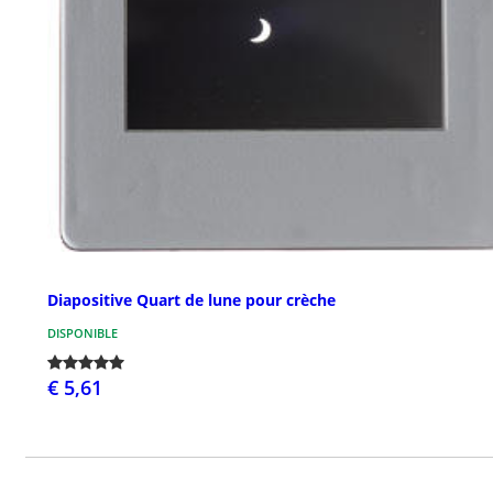
Diapositive Quart de lune pour crèche
DISPONIBLE
€ 5,61