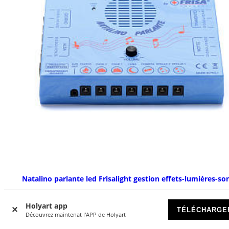
Natalino parlante led Frisalight gestion effets-lumières-so
DISPONIBLE
Holyart app
TÉLÉCHARGE
Découvrez maintenat l'APP de Holyart
€ 252,54