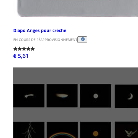
Diapo Anges pour crèche
EN COURS DE RÉAPPROVISIONNEMENT
€ 5,61