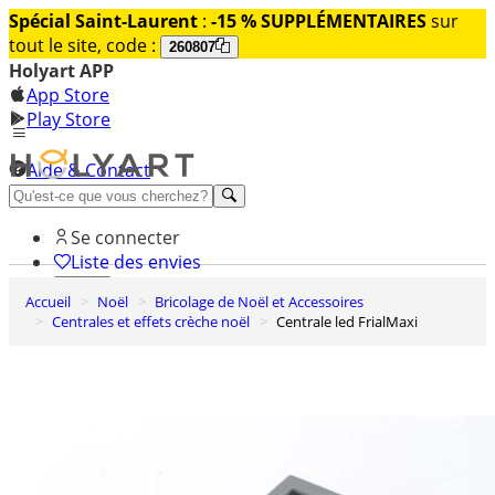
Spécial Saint-Laurent
:
-15 % SUPPLÉMENTAIRES
sur
tout le site, code :
260807
Holyart APP
App Store
Play Store
Aide & Contact
Découvrez Premium
Se connecter
Liste des envies
Accueil
Noël
Bricolage de Noël et Accessoires
0
Centrales et effets crèche noël
Centrale led FrialMaxi
Panier