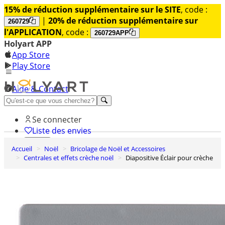
15% de réduction supplémentaire sur le SITE
, code :
|
20% de réduction supplémentaire sur
260729
l'APPLICATION
, code :
260729APP
Holyart APP
App Store
Play Store
Aide & Contact
Découvrez Premium
Se connecter
Liste des envies
Accueil
Noël
Bricolage de Noël et Accessoires
0
Centrales et effets crèche noël
Diapositive Éclair pour crèche
Panier