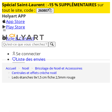
Spécial Saint-Laurent
:
-15 % SUPPLÉMENTAIRES
sur
tout le site, code :
260807
Holyart APP
App Store
Play Store
Aide & Contact
Découvrez Premium
Se connecter
Liste des envies
Accueil
Noël
Bricolage de Noël et Accessoires
0
Centrales et effets crèche noël
Panier
Leds étanches 9x1,5 cm fiche 2,5mm rouge