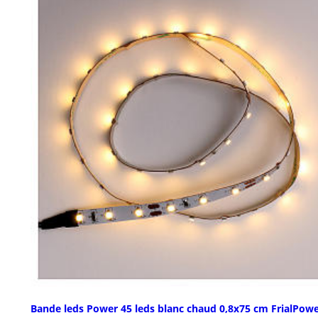
Bande leds Power 45 leds blanc chaud 0,8x75 cm FrialPow