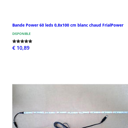
Bande Power 60 leds 0,8x100 cm blanc chaud FrialPower
DISPONIBLE
€ 10,89