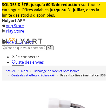
SOLDES D'ÉTÉ
:
jusqu'à 60 % de réduction
sur tout le
catalogue. Offres valables
jusqu'au 31 juillet
, dans la
limite des stocks disponibles.
Holyart APP
App Store
Play Store
Aide & Contact
Découvrez Premium
Se connecter
Liste des envies
Accueil
Noël
Bricolage de Noël et Accessoires
0
Centrales et effets crèche noël
Prise 4 sorties alimentation USB
Panier