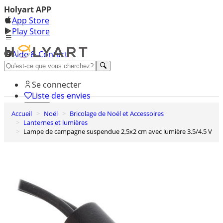
Holyart APP
App Store
Play Store
Aide & Contact
Découvrez Premium
Se connecter
Liste des envies
Accueil
Noël
Bricolage de Noël et Accessoires
0
Lanternes et lumières
Panier
Lampe de campagne suspendue 2,5x2 cm avec lumière 3.5/4.5 V