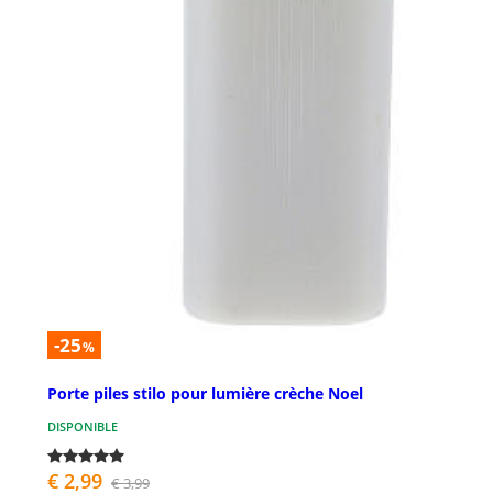
-25
%
Porte piles stilo pour lumière crèche Noel
DISPONIBLE
€ 2,99
€ 3,99