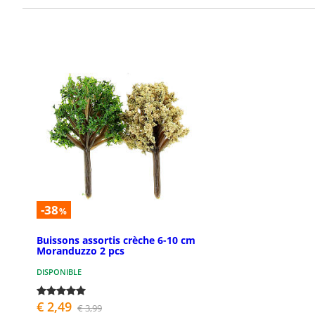
-38
%
Buissons assortis crèche 6-10 cm
Moranduzzo 2 pcs
DISPONIBLE
€ 2,49
€ 3,99