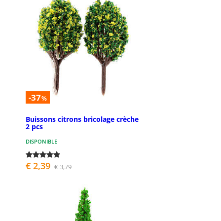
-37
%
Buissons citrons bricolage crèche
2 pcs
DISPONIBLE
€ 2,39
€ 3,79