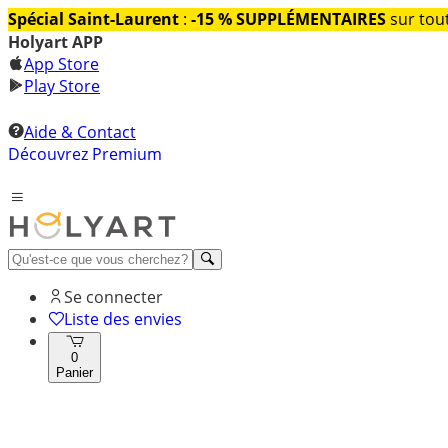
Spécial Saint-Laurent
:
-15 % SUPPLÉMENTAIRES
sur tout
Holyart APP
App Store
Play Store
Aide & Contact
Découvrez Premium
Se connecter
Liste des envies
0
Panier