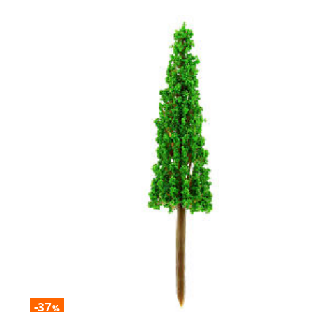
-37
%