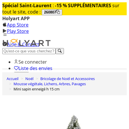
Spécial Saint-Laurent
:
-15 % SUPPLÉMENTAIRES
sur
tout le site, code :
260807
Holyart APP
App Store
Play Store
Aide & Contact
Découvrez Premium
Se connecter
Liste des envies
Accueil
Noël
Bricolage de Noël et Accessoires
0
Mousse végétale, Lichens, Arbres, Pavages
Panier
Mini sapin enneigé h 15 cm