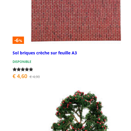
-6
%
Sol briques crèche sur feuille A3
DISPONIBLE
€ 4,60
€ 4,90