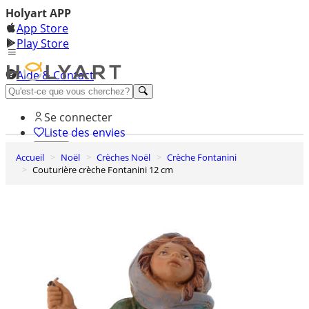
Holyart APP
App Store
Play Store
Aide & Contact
Découvrez Premium
Se connecter
Liste des envies
Accueil
Noël
Crèches Noël
Crèche Fontanini
0
Couturière crèche Fontanini 12 cm
Panier