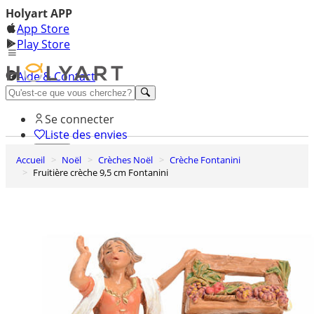
Holyart APP
App Store
Play Store
Aide & Contact
Découvrez Premium
Se connecter
Liste des envies
Accueil
Noël
Crèches Noël
Crèche Fontanini
0
Fruitière crèche 9,5 cm Fontanini
Panier