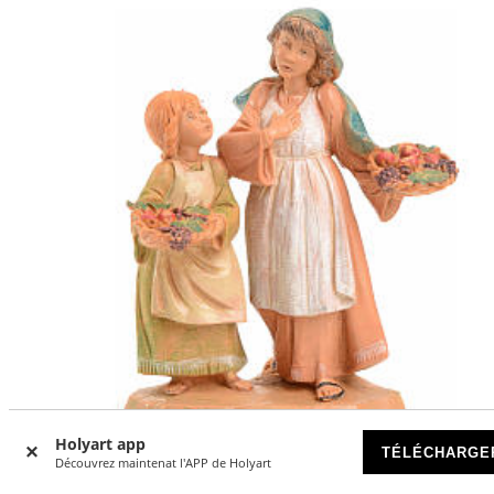
Holyart app
TÉLÉCHARGE
-15
%
Découvrez maintenat l'APP de Holyart