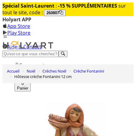
Spécial Saint-Laurent
:
-15 % SUPPLÉMENTAIRES
sur
tout le site, code :
260807
Holyart APP
App Store
Play Store
Aide & Contact
Découvrez Premium
Se connecter
Accueil
Noël
Crèches Noël
Crèche Fontanini
Liste des envies
Hôtesse crèche Fontanini 12 cm
0
Panier