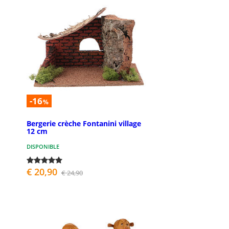
-16
%
Bergerie crèche Fontanini village
12 cm
DISPONIBLE
€ 20,90
€ 24,90