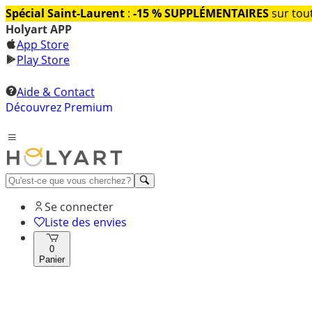
Spécial Saint-Laurent
:
-15 % SUPPLÉMENTAIRES
sur tout
Holyart APP
App Store
Play Store
Aide & Contact
Découvrez Premium
Se connecter
Liste des envies
0
Panier