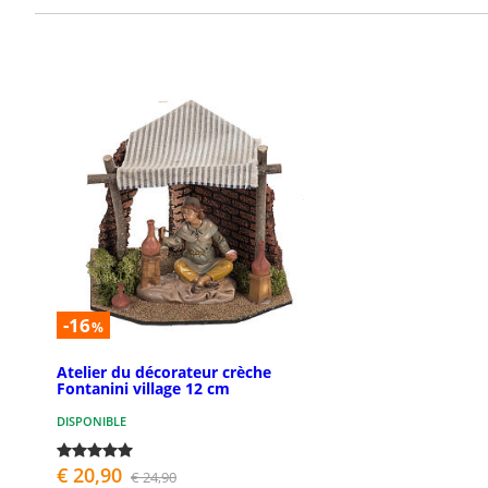
-16
%
Atelier du décorateur crèche
Fontanini village 12 cm
DISPONIBLE
€ 20,90
€ 24,90