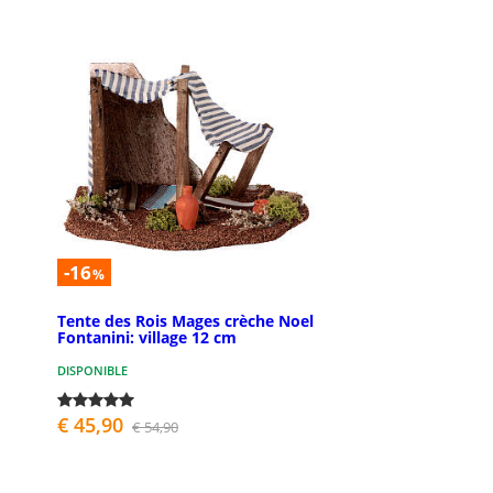
-16
%
Tente des Rois Mages crèche Noel
Fontanini: village 12 cm
DISPONIBLE
€ 45,90
€ 54,90