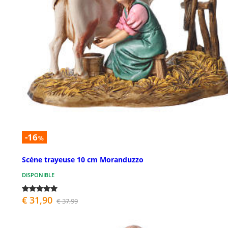
-16
%
Scène trayeuse 10 cm Moranduzzo
DISPONIBLE
€ 31,90
€ 37,99