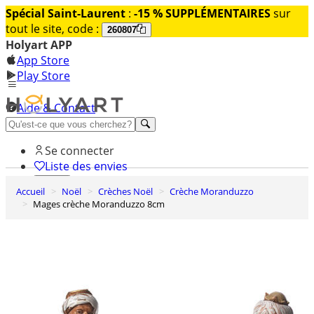
Spécial Saint-Laurent
:
-15 % SUPPLÉMENTAIRES
sur
tout le site, code :
260807
Holyart APP
App Store
Play Store
Aide & Contact
Découvrez Premium
Se connecter
Liste des envies
Accueil
Noël
Crèches Noël
Crèche Moranduzzo
0
Mages crèche Moranduzzo 8cm
Panier