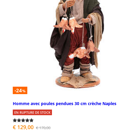
-24
%
Homme avec poules pendues 30 cm crèche Naples
EN RUPTURE DE STOCK
€ 129,00
€ 170,00