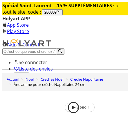
Spécial Saint-Laurent
:
-15 % SUPPLÉMENTAIRES
sur
tout le site, code :
260807
Holyart APP
App Store
Play Store
Aide & Contact
Découvrez Premium
Se connecter
Liste des envies
Accueil
Noël
Crèches Noël
Crèche Napolitaine
0
Âne animé pour crèche Napolitaine 24 cm
Panier
VIDEO
1