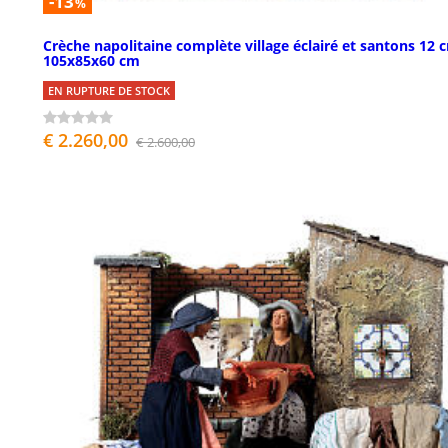
-13
%
Crèche napolitaine complète village éclairé et santons 12 
105x85x60 cm
EN RUPTURE DE STOCK
€ 2.260,00
€ 2.600,00