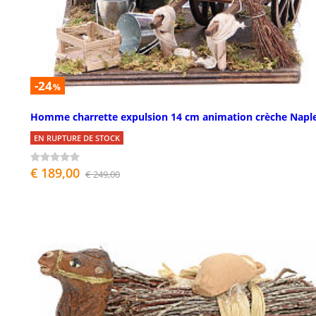
-24
%
Homme charrette expulsion 14 cm animation crèche Napl
EN RUPTURE DE STOCK
€ 189,00
€ 249,00