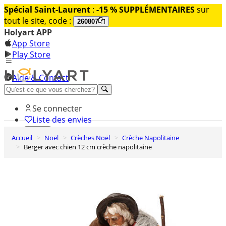
Spécial Saint-Laurent
:
-15 % SUPPLÉMENTAIRES
sur
tout le site, code :
260807
Holyart APP
App Store
Play Store
Aide & Contact
Découvrez Premium
Se connecter
Liste des envies
Accueil
Noël
Crèches Noël
Crèche Napolitaine
0
Berger avec chien 12 cm crèche napolitaine
Panier