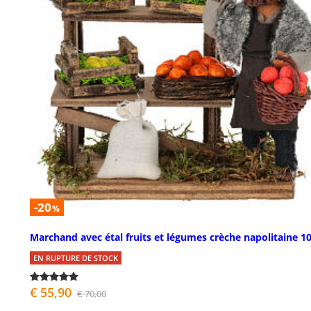
-20
%
Marchand avec étal fruits et légumes crèche napolitaine 1
EN RUPTURE DE STOCK
€ 55,90
€ 70,00