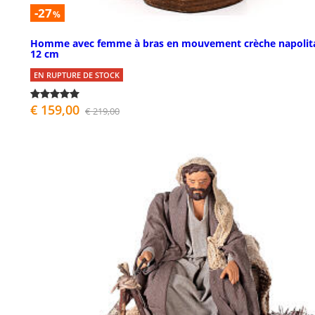
-27
%
Homme avec femme à bras en mouvement crèche napolit
12 cm
EN RUPTURE DE STOCK
€ 159,00
€ 219,00