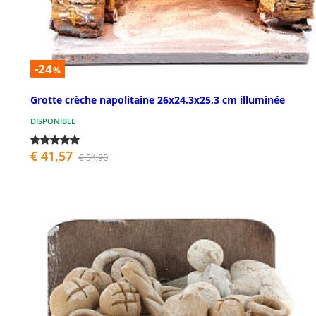
-24
%
Grotte crèche napolitaine 26x24,3x25,3 cm illuminée
DISPONIBLE
€ 41,57
€ 54,90