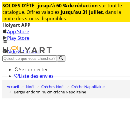
SOLDES D'ÉTÉ
:
jusqu'à 60 % de réduction
sur tout le
catalogue. Offres valables
jusqu'au 31 juillet
, dans la
limite des stocks disponibles.
Holyart APP
App Store
Play Store
Aide & Contact
Découvrez Premium
Se connecter
Liste des envies
Accueil
Noël
Crèches Noël
Crèche Napolitaine
0
Berger endormi 18 cm crèche Napolitaine
Panier