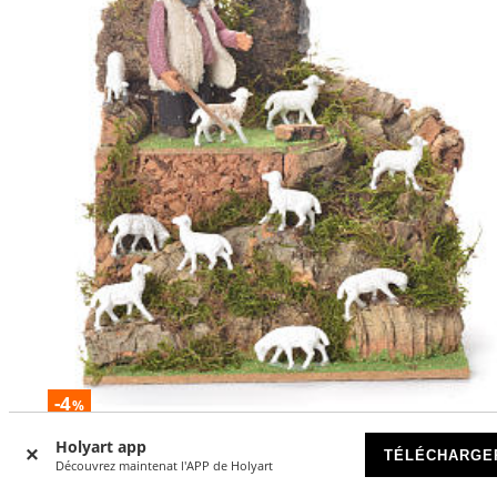
-4
%
Holyart app
Berger de moutons 10 cm animation crèche napolitaine
TÉLÉCHARGE
Découvrez maintenat l'APP de Holyart
DISPONIBLE