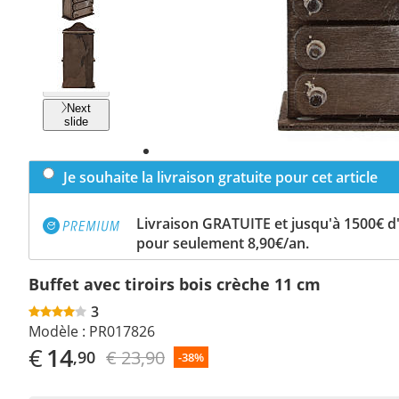
Previous
slide
Next
slide
Je souhaite la livraison gratuite pour cet article
Livraison GRATUITE et jusqu'à 1500€ 
pour seulement 8,90€/an.
Buffet avec tiroirs bois crèche 11 cm
3
Modèle :
PR017826
€
14
€ 23,90
,90
-38%