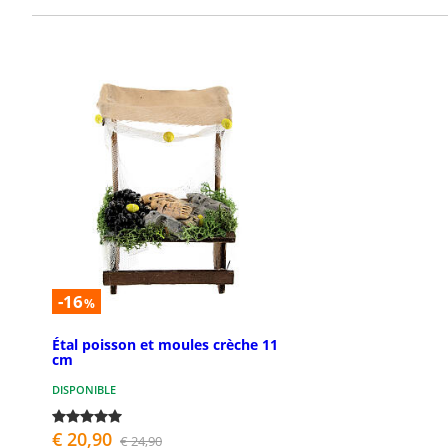
-16
%
Étal poisson et moules crèche 11
cm
DISPONIBLE
€ 20,90
€ 24,90