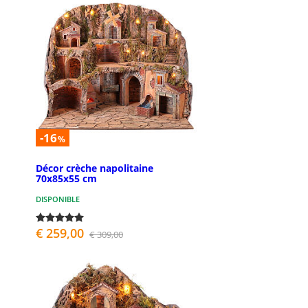
-16
%
Décor crèche napolitaine
70x85x55 cm
DISPONIBLE
€ 259,00
€ 309,00