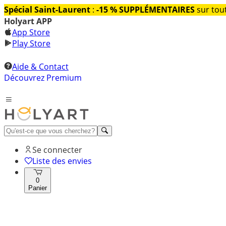
Spécial Saint-Laurent
:
-15 % SUPPLÉMENTAIRES
sur tout
Holyart APP
App Store
Play Store
Aide & Contact
Découvrez Premium
Se connecter
Liste des envies
0
Panier