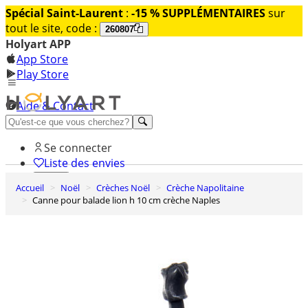
Spécial Saint-Laurent
:
-15 % SUPPLÉMENTAIRES
sur
tout le site, code :
260807
Holyart APP
App Store
Play Store
Aide & Contact
Découvrez Premium
Se connecter
Liste des envies
Accueil
Noël
Crèches Noël
Crèche Napolitaine
0
Canne pour balade lion h 10 cm crèche Naples
Panier