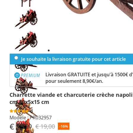
Previous
slide
Next
slide
Je souhaite la livraison gratuite pour cet article
Livraison GRATUITE et jusqu'à 1500€ 
pour seulement 8,90€/an.
Charrette viande et charcuterie crèche napoli
cm 10x5x15 cm
4
Modèle :
PR032957
€
15
€ 19,00
,90
-16%