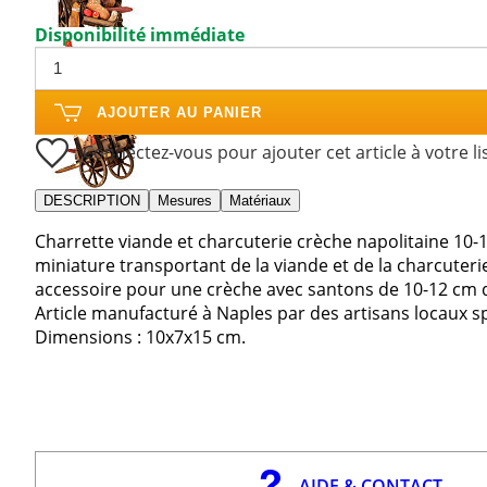
Disponibilité immédiate
AJOUTER AU PANIER
Connectez-vous pour ajouter cet article à votre li
DESCRIPTION
Mesures
Matériaux
Charrette viande et charcuterie crèche napolitaine 10-
miniature transportant de la viande et de la charcuterie
accessoire pour une crèche avec santons de 10-12 cm
Article manufacturé à Naples par des artisans locaux spé
Dimensions : 10x7x15 cm.
AIDE & CONTACT