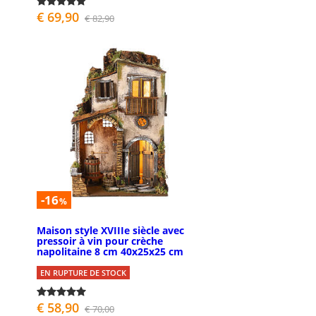
€ 69,90
€ 82,90
-16
%
Maison style XVIIIe siècle avec
pressoir à vin pour crèche
napolitaine 8 cm 40x25x25 cm
EN RUPTURE DE STOCK
€ 58,90
€ 70,00