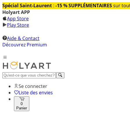
Spécial Saint-Laurent
:
-15 % SUPPLÉMENTAIRES
sur tout
Holyart APP
App Store
Play Store
Aide & Contact
Découvrez Premium
Se connecter
Liste des envies
0
Panier