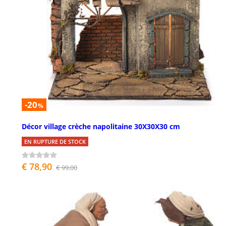
-20
%
Décor village crèche napolitaine 30X30X30 cm
EN RUPTURE DE STOCK
€ 78,90
€ 99,00