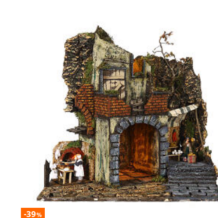
-39
%