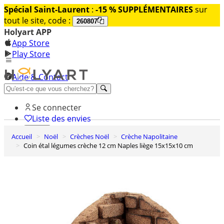
Spécial Saint-Laurent
:
-15 % SUPPLÉMENTAIRES
sur
tout le site, code :
260807
Holyart APP
App Store
Play Store
Aide & Contact
Découvrez Premium
Se connecter
Liste des envies
Accueil
Noël
Crèches Noël
Crèche Napolitaine
0
Coin étal légumes crèche 12 cm Naples liège 15x15x10 cm
Panier