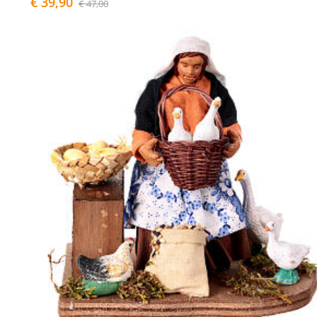
€ 39,90
€ 47,00