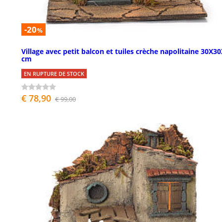
-20
%
Village avec petit balcon et tuiles crèche napolitaine 30X3
cm
EN RUPTURE DE STOCK
€ 78,90
€ 99,00