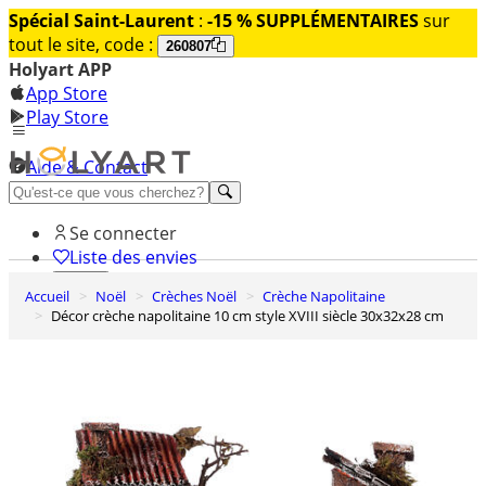
Spécial Saint-Laurent
:
-15 % SUPPLÉMENTAIRES
sur
tout le site, code :
260807
Holyart APP
App Store
Play Store
Aide & Contact
Découvrez Premium
Se connecter
Liste des envies
Accueil
Noël
Crèches Noël
Crèche Napolitaine
0
Décor crèche napolitaine 10 cm style XVIII siècle 30x32x28 cm
Panier