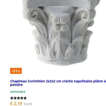
-31
%
Chapiteau Corinthien 2x2x2 cm crèche napolitaine plâtre à
peindre
DISPONIBLE
€ 2,19
€ 3,19