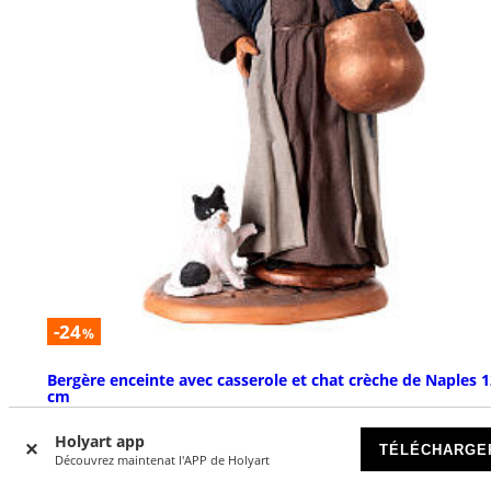
-24
%
Bergère enceinte avec casserole et chat crèche de Naples 
cm
DISPONIBLE
Holyart app
TÉLÉCHARGE
Découvrez maintenat l'APP de Holyart
€ 41,57
€ 54,90