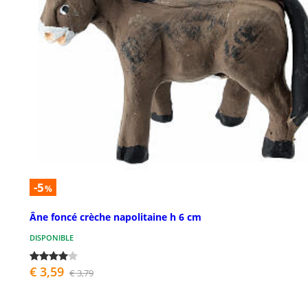
-5
%
Âne foncé crèche napolitaine h 6 cm
DISPONIBLE
€ 3,59
€ 3,79