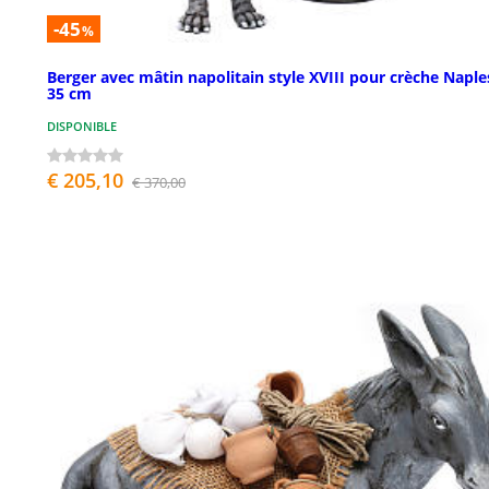
-45
%
Berger avec mâtin napolitain style XVIII pour crèche Naple
35 cm
DISPONIBLE
€ 205,10
€ 370,00