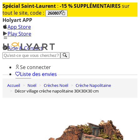
Spécial Saint-Laurent
:
-15 % SUPPLÉMENTAIRES
sur
tout le site, code :
260807
Holyart APP
App Store
Play Store
Aide & Contact
Découvrez Premium
Se connecter
Liste des envies
Accueil
Noël
Crèches Noël
Crèche Napolitaine
0
Décor village crèche napolitaine 30X30X30 cm
Panier