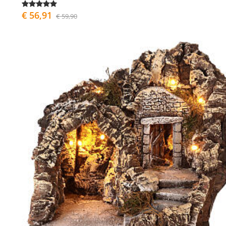
€ 56,91
€ 59,90