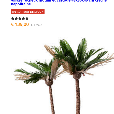
Village rocheux moulin et cascade 45x50x40 cm crèche
napolitaine
EN RUPTURE DE STOCK
€ 139,00
€ 179,00