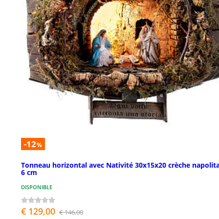
-12
%
Tonneau horizontal avec Nativité 30x15x20 crèche napolit
6 cm
DISPONIBLE
€ 129,00
€ 146,00