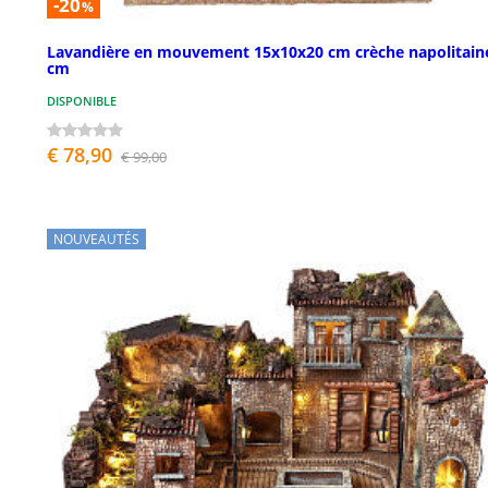
-20
%
Lavandière en mouvement 15x10x20 cm crèche napolitain
cm
DISPONIBLE
€ 78,90
€ 99,00
NOUVEAUTÉS