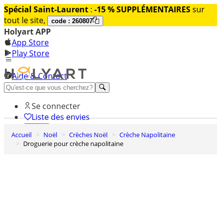
Spécial Saint-Laurent
:
-15 % SUPPLÉMENTAIRES
sur
tout le site,
code : 260807
Holyart APP
App Store
Play Store
Aide & Contact
Découvrez Premium
Se connecter
Liste des envies
Accueil
Noël
Crèches Noël
Crèche Napolitaine
0
Droguerie pour crèche napolitaine
Panier