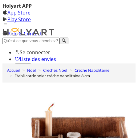
Holyart APP
App Store
Play Store
Aide & Contact
Découvrez Premium
Se connecter
Liste des envies
Accueil
Noël
Crèches Noël
Crèche Napolitaine
0
Établi cordonnier crèche napolitaine 8 cm
Panier