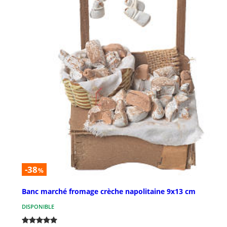
-38
%
Banc marché fromage crèche napolitaine 9x13 cm
DISPONIBLE