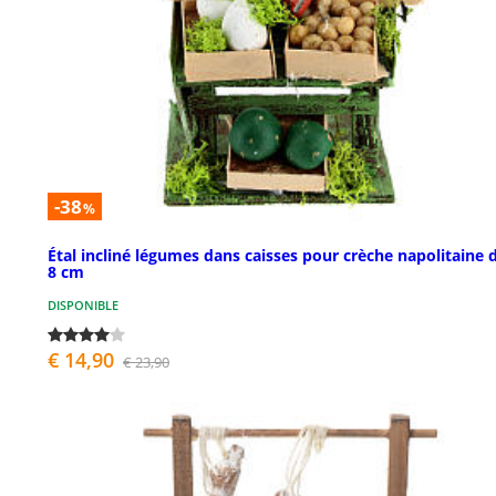
-38
%
Étal incliné légumes dans caisses pour crèche napolitaine d
8 cm
DISPONIBLE
€ 14,90
€ 23,90