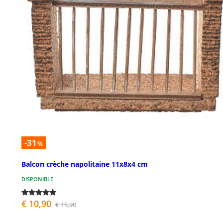
-31
%
Balcon crèche napolitaine 11x8x4 cm
DISPONIBLE
€ 10,90
€ 15,90