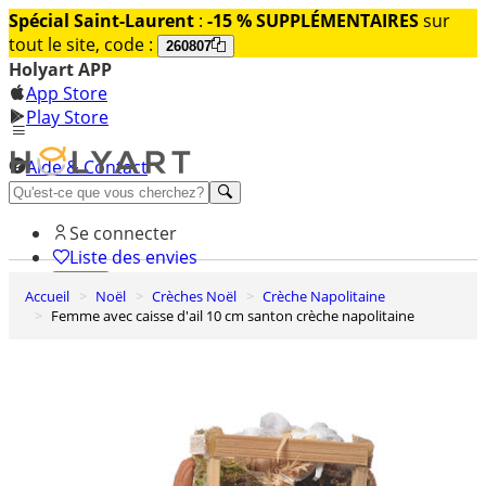
Spécial Saint-Laurent
:
-15 % SUPPLÉMENTAIRES
sur
tout le site, code :
260807
Holyart APP
App Store
Play Store
Aide & Contact
Découvrez Premium
Se connecter
Liste des envies
Accueil
Noël
Crèches Noël
Crèche Napolitaine
0
Femme avec caisse d'ail 10 cm santon crèche napolitaine
Panier