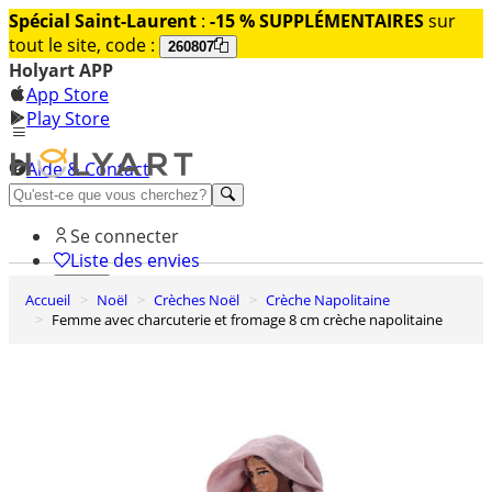
Spécial Saint-Laurent
:
-15 % SUPPLÉMENTAIRES
sur
tout le site, code :
260807
Holyart APP
App Store
Play Store
Aide & Contact
Découvrez Premium
Se connecter
Liste des envies
Accueil
Noël
Crèches Noël
Crèche Napolitaine
0
Femme avec charcuterie et fromage 8 cm crèche napolitaine
Panier