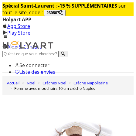
Spécial Saint-Laurent
:
-15 % SUPPLÉMENTAIRES
sur
tout le site, code :
260807
Holyart APP
App Store
Play Store
Aide & Contact
Découvrez Premium
Se connecter
Liste des envies
Accueil
Noël
Crèches Noël
Crèche Napolitaine
0
Femme avec mouchoirs 10 cm crèche Naples
Panier