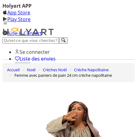
Holyart APP
App Store
Play Store
Aide & Contact
Découvrez Premium
Se connecter
Liste des envies
Accueil
Noël
Crèches Noël
Crèche Napolitaine
0
Femme avec paniers de pain 24 cm crèche napolitaine
Panier