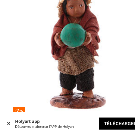
-7
%
Holyart app
Enfant debout avec ballon 10 cm crèche napolitaine
TÉLÉCHARGE
Découvrez maintenat l'APP de Holyart
DISPONIBLE