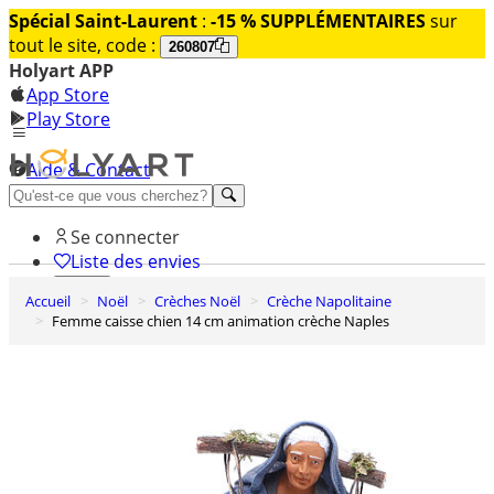
Spécial Saint-Laurent
:
-15 % SUPPLÉMENTAIRES
sur
tout le site, code :
260807
Holyart APP
App Store
Play Store
Aide & Contact
Découvrez Premium
Se connecter
Liste des envies
Accueil
Noël
Crèches Noël
Crèche Napolitaine
0
Femme caisse chien 14 cm animation crèche Naples
Panier