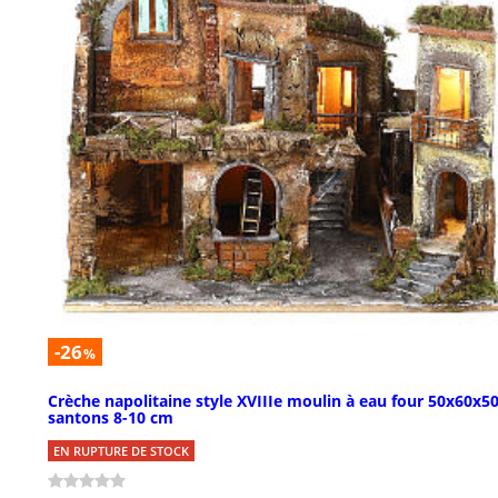
-26
%
Crèche napolitaine style XVIIIe moulin à eau four 50x60x5
santons 8-10 cm
EN RUPTURE DE STOCK