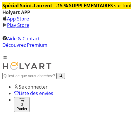
Spécial Saint-Laurent
:
-15 % SUPPLÉMENTAIRES
sur tout
Holyart APP
App Store
Play Store
Aide & Contact
Découvrez Premium
Se connecter
Liste des envies
0
Panier