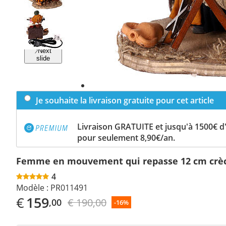
Previous
slide
Next
slide
Je souhaite la livraison gratuite pour cet article
Livraison GRATUITE et jusqu'à 1500€ 
pour seulement 8,90€/an.
Femme en mouvement qui repasse 12 cm crè
4
Modèle :
PR011491
€
159
€ 190,00
,00
-16%