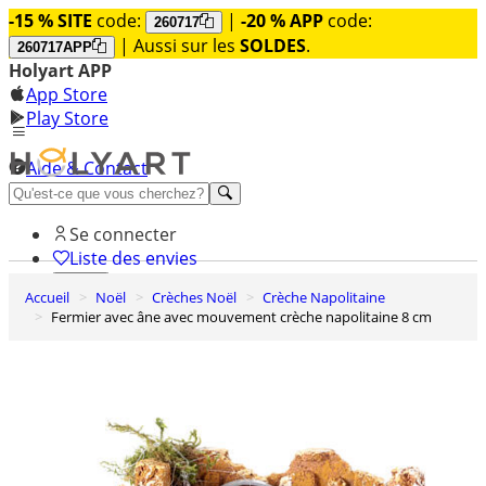
-15 % SITE
code:
|
-20 % APP
code:
260717
| Aussi sur les
SOLDES
.
260717APP
Holyart APP
App Store
Play Store
Aide & Contact
Découvrez Premium
Se connecter
Liste des envies
Accueil
Noël
Crèches Noël
Crèche Napolitaine
0
Fermier avec âne avec mouvement crèche napolitaine 8 cm
Panier