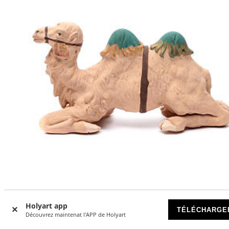
Chameau décoré assis terre cuite 24 cm crèche napolitaine
Holyart app
TÉLÉCHARGE
Découvrez maintenat l'APP de Holyart
DISPONIBLE