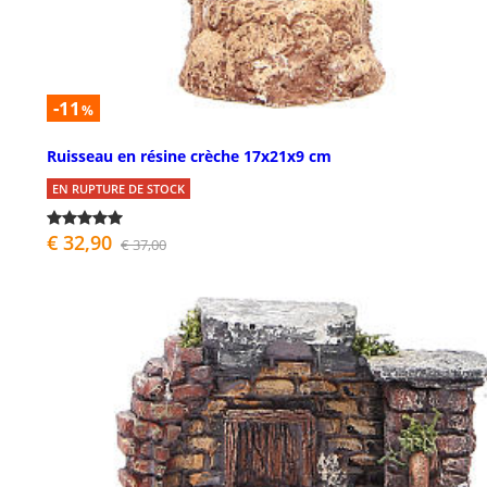
-11
%
Ruisseau en résine crèche 17x21x9 cm
EN RUPTURE DE STOCK
€ 32,90
€ 37,00