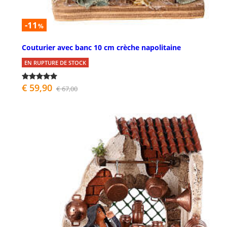
-11
%
Couturier avec banc 10 cm crèche napolitaine
EN RUPTURE DE STOCK
€ 59,90
€ 67,00