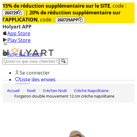
15% de réduction supplémentaire sur le SITE
, code :
|
20% de réduction supplémentaire sur
260729
l'APPLICATION
, code :
260729APP
Holyart APP
App Store
Play Store
Aide & Contact
Découvrez Premium
Se connecter
Liste des envies
Accueil
Noël
Crèches Noël
Crèche Napolitaine
0
Forgeron double mouvement 12 cm crèche napolitaine
Panier