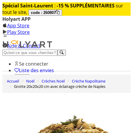
Spécial Saint-Laurent
:
-15 % SUPPLÉMENTAIRES
sur
tout le site,
code : 260807
Holyart APP
App Store
Play Store
Aide & Contact
Découvrez Premium
Se connecter
Liste des envies
Accueil
Noël
Crèches Noël
Crèche Napolitaine
0
Grotte 20x20x20 cm avec éclairage crèche de Naples
Panier