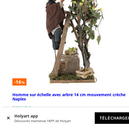
-16
%
Homme sur échelle avec arbre 14 cm mouvement crèche
Naples
DISPONIBLE
Holyart app
TÉLÉCHARGE
€ 149,00
Découvrez maintenat l'APP de Holyart
€ 177,00