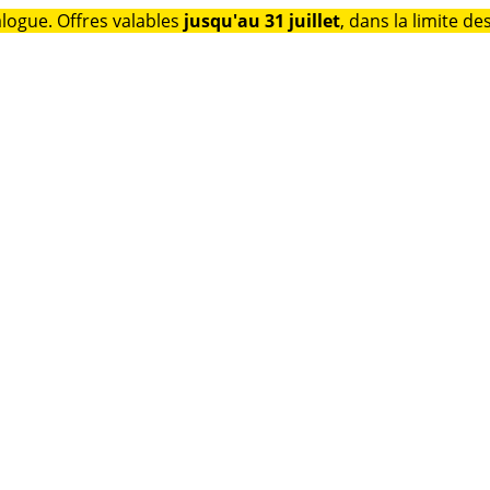
alogue. Offres valables
jusqu'au 31 juillet
, dans la limite de