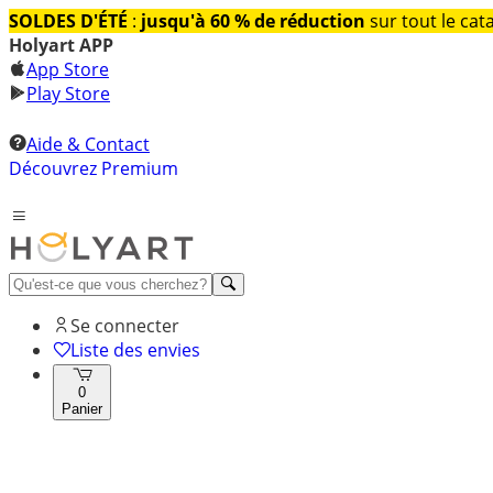
SOLDES D'ÉTÉ
:
jusqu'à 60 % de réduction
sur tout le cat
Holyart APP
App Store
Play Store
Aide & Contact
Découvrez Premium
Se connecter
Liste des envies
0
Panier