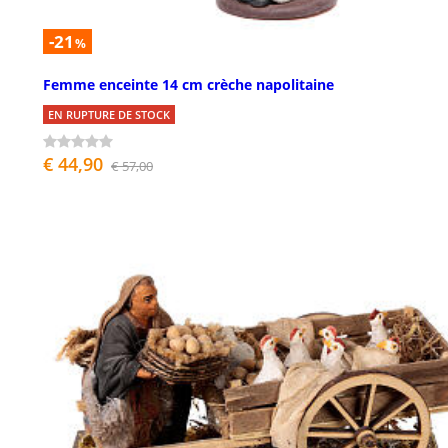
-21
%
Femme enceinte 14 cm crèche napolitaine
EN RUPTURE DE STOCK
€ 44,90
€ 57,00