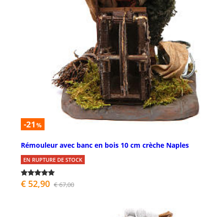
-21
%
Rémouleur avec banc en bois 10 cm crèche Naples
EN RUPTURE DE STOCK
€ 52,90
€ 67,00