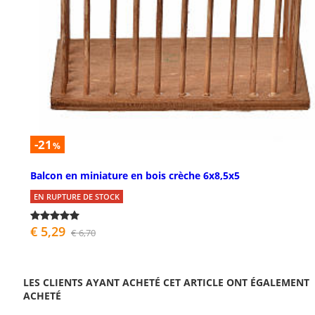
-21
%
Balcon en miniature en bois crèche 6x8,5x5
EN RUPTURE DE STOCK
€ 5,29
€ 6,70
LES CLIENTS AYANT ACHETÉ CET ARTICLE ONT ÉGALEMENT
ACHETÉ