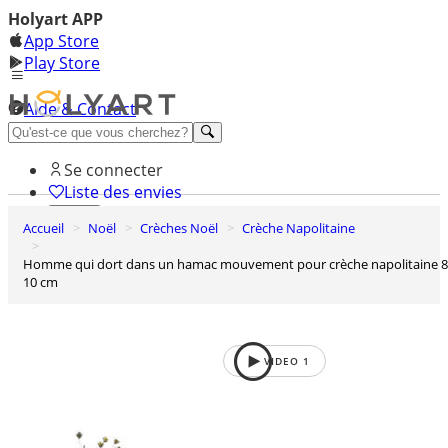
Holyart APP
App Store
Play Store
Aide & Contact
Découvrez Premium
Se connecter
Liste des envies
Accueil
Noël
Crèches Noël
Crèche Napolitaine
0
Panier
Homme qui dort dans un hamac mouvement pour crèche napolitaine 8-
10 cm
VIDEO
1