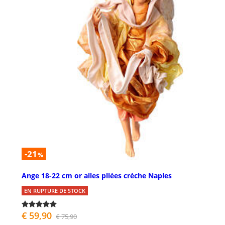
-21
%
Ange 18-22 cm or ailes pliées crèche Naples
EN RUPTURE DE STOCK
€ 59,90
€ 75,90