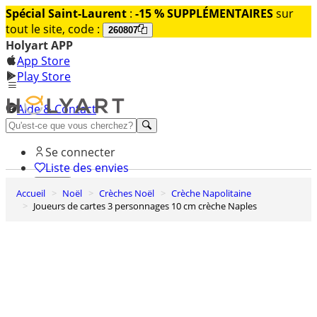
Spécial Saint-Laurent
:
-15 % SUPPLÉMENTAIRES
sur
tout le site, code :
260807
Holyart APP
App Store
Play Store
Aide & Contact
Découvrez Premium
Se connecter
Liste des envies
Accueil
Noël
Crèches Noël
Crèche Napolitaine
0
Joueurs de cartes 3 personnages 10 cm crèche Naples
Panier