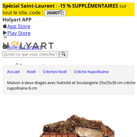
Spécial Saint-Laurent
:
-15 % SUPPLÉMENTAIRES
sur
tout le site, code :
260807
Holyart APP
App Store
Play Store
Aide & Contact
Découvrez Premium
Se connecter
Accueil
Noël
Crèches Noël
Crèche Napolitaine
Liste des envies
Maison à deux étages avec Nativité et boulangerie 25x25x30 cm crèche
0
napolitaine 8 cm
Panier