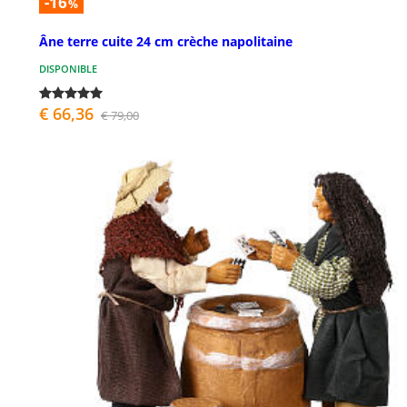
-16
%
Âne terre cuite 24 cm crèche napolitaine
DISPONIBLE
€ 66,36
€ 79,00